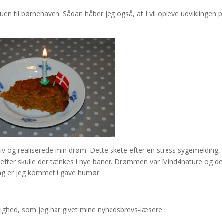
uen til børnehaven. Sådan håber jeg også, at I vil opleve udviklingen 
 liv og realiserede min drøm. Dette skete efter en stress sygemelding,
Derefter skulle der tænkes i nye baner. Drømmen var Mind4nature og d
ning er jeg kommet i gave humør.
lighed, som jeg har givet mine nyhedsbrevs-læsere.