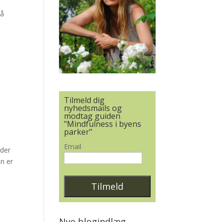
på
Tilmeld dig
nyhedsmails og
modtag guiden
"Mindfulness i byens
parker"
Email
 der
en er
Nye blogindlæg