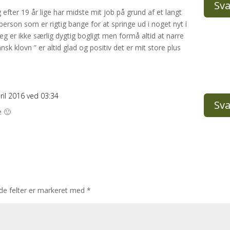
Sva
eg efter 19 år lige har midste mit job på grund af et langt
erson som er rigtig bange for at springe ud i noget nyt i
 jeg er ikke særlig dygtig bogligt men formå altid at narre
nsk klovn ” er altid glad og positiv det er mit store plus
ril 2016 ved 03:34
Sva
e 🙂
e felter er markeret med
*