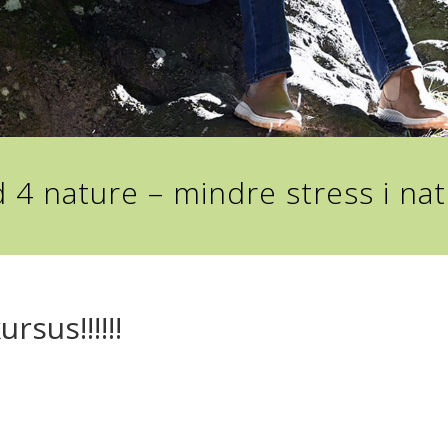
 4 nature – mindre stress i na
rsus!!!!!!