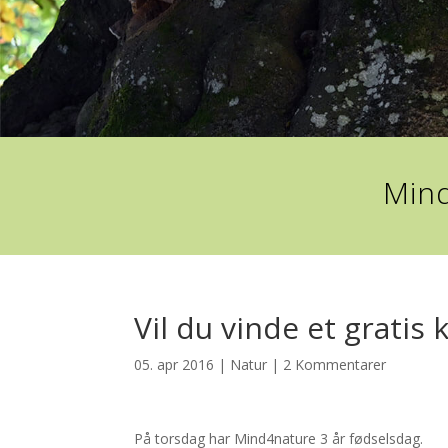
Mind
Vil du vinde et gratis ku
05. apr 2016
|
Natur
|
2 Kommentarer
På torsdag har Mind4nature 3 år fødselsdag.