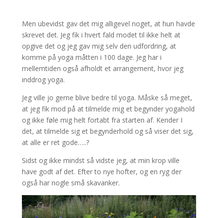
Men ubevidst gav det mig alligevel noget, at hun havde
skrevet det. Jeg fik i hvert fald modet til ikke helt at
opgive det og jeg gav mig selv den udfordring, at
komme på yoga måtten i 100 dage. Jeg har i
mellemtiden også afholdt et arrangement, hvor jeg
inddrog yoga.
Jeg ville jo gerne blive bedre til yoga. Måske så meget,
at jeg fik mod på at tilmelde mig et begynder yogahold
og ikke føle mig helt fortabt fra starten af. Kender I
det, at tilmelde sig et begynderhold og så viser det sig,
at alle er ret gode…..?
Sidst og ikke mindst så vidste jeg, at min krop ville
have godt af det. Efter to nye hofter, og en ryg der
også har nogle små skavanker.