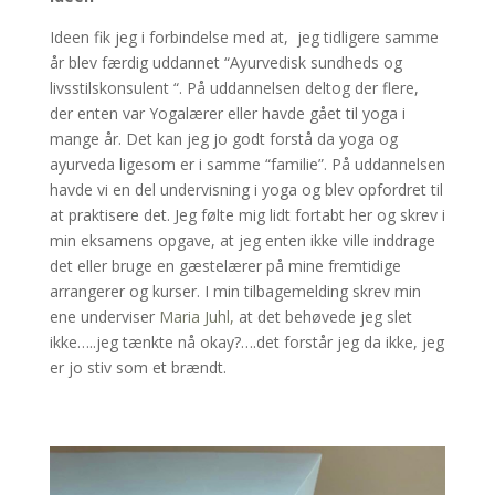
Ideen fik jeg i forbindelse med at,
jeg tidligere samme
år blev færdig uddannet “Ayurvedisk sundheds og
livsstilskonsulent “. På uddannelsen deltog der flere,
der enten var Yogalærer eller havde gået til yoga i
mange år. Det kan jeg jo godt forstå da yoga og
ayurveda ligesom er i samme “familie”. På uddannelsen
havde vi en del undervisning i yoga og blev opfordret til
at praktisere det. Jeg følte mig lidt fortabt her og skrev i
min eksamens opgave, at jeg enten ikke ville inddrage
det eller bruge en gæstelærer på mine fremtidige
arrangerer og kurser. I min tilbagemelding skrev min
ene underviser
Maria Juhl,
at det behøvede jeg slet
ikke…..jeg tænkte nå okay?….det forstår jeg da ikke, jeg
er jo stiv som et brændt.