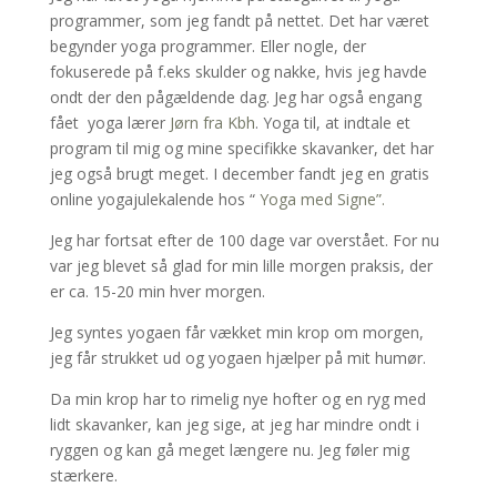
programmer, som jeg fandt på nettet. Det har været
begynder yoga programmer. Eller nogle, der
fokuserede på f.eks skulder og nakke, hvis jeg havde
ondt der den pågældende dag. Jeg har også engang
fået
yoga lærer
Jørn fra Kbh
. Yoga til, at indtale et
program til mig og mine specifikke skavanker, det har
jeg også brugt meget. I december fandt jeg en gratis
online yogajulekalende hos “
Yoga med Signe”.
Jeg har fortsat efter de 100 dage var overstået. For nu
var jeg blevet så glad for min lille morgen praksis, der
er ca. 15-20 min hver morgen.
Jeg syntes yogaen får vækket min krop om morgen,
jeg får strukket ud og yogaen hjælper på mit humør.
Da min krop har to rimelig nye hofter og en ryg med
lidt skavanker, kan jeg sige, at jeg har mindre ondt i
ryggen og kan gå meget længere nu. Jeg føler mig
stærkere.