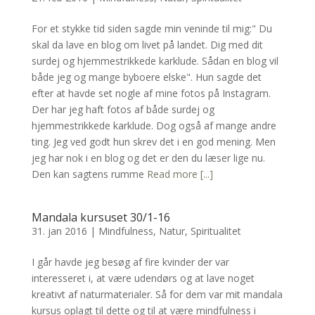
For et stykke tid siden sagde min veninde til mig:" Du
skal da lave en blog om livet på landet. Dig med dit
surdej og hjemmestrikkede karklude. Sådan en blog vil
både jeg og mange byboere elske". Hun sagde det
efter at havde set nogle af mine fotos på Instagram.
Der har jeg haft fotos af både surdej og
hjemmestrikkede karklude. Dog også af mange andre
ting. Jeg ved godt hun skrev det i en god mening. Men
jeg har nok i en blog og det er den du læser lige nu.
Den kan sagtens rumme
Read more [...]
Mandala kursuset 30/1-16
31. jan 2016
|
Mindfulness
,
Natur
,
Spiritualitet
I går havde jeg besøg af fire kvinder der var
interesseret i, at være udendørs og at lave noget
kreativt af naturmaterialer. Så for dem var mit mandala
kursus oplagt til dette og til at være mindfulness i