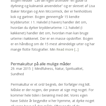
Bogen hedder ”Lav din egen urtehave- en guide til
dyrkning og kulinarisk anvendelse” og er skrevet af Lisa
Baker Morgan og Ann Mccormick, der er henholdsvis
kok og gartner. Bogen gennemgår 15 kendte
krydderurter. I 1. Halvdel (I haven) handler det om,
hvordan du dyrker krydderurterne. I 2. halvdel (I
køkkenet) handler det om, hvordan man kan bruge
urterne i køkkenet. Der er en masse opskrifter. Bogen
er en håndbog om de 15 mest almindelige urter og har
mange flotte fotografier. Min
Read more [...]
Permakultur på alle mulige måder
29. mar 2015
|
Mindfulness
,
Natur
,
Spiritualitet
,
Sundhed
Permakultur er et ord/ begreb, der forfølger mig lidt.
Måske er der nogen, der prøver at sige mig noget. For
kommer hele tiden i berøring med det. Vores egen
have Sidste år begyndte vi her hjemme, at dyrke noget