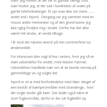
tiden. Jeg mindes at det var et ganske særligt sted.
Især husker jeg, at der sad i hundredvis af svaler på
gamle telefonledninger. Et syn man ikke Ser mere………
andet end i Nyord. Dengang var jeg sammen med en
masse andre mennesker og af den grund kunne jeg
ikke rigtig fordybe mig i stedet. Derfor har det altid
været mit ønske, at vende tilbage.
I år stod det næsten øverst på min sommerferie tur
ønskeseddel.
For interessen blev vagt til live i vinters, hvor jeg så en
skøn udsendelse fra stedet, med Master Fatman.
Udsendelsen handlede især om at de lavede sennep på
gammeldags vis og solgte det.
Nyord er en ø med broforbindelse med Møn. Meget af
øen består af kæmpeområder med strandenge, hvor
der nogle steder går køer. Det skulle også være et
stort fugleområde, derfor er der sat fugletårn op.