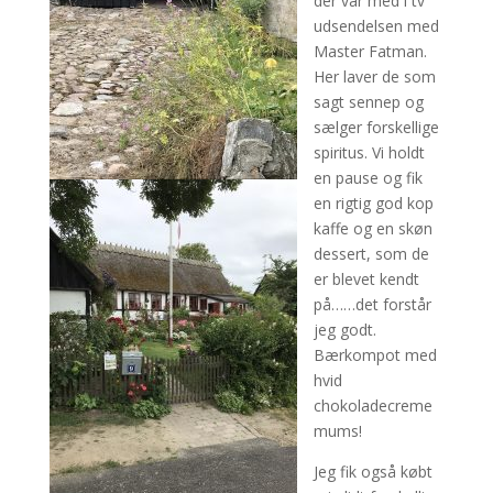
der var med i tv
udsendelsen med
Master Fatman.
Her laver de som
sagt sennep og
sælger forskellige
spiritus. Vi holdt
en pause og fik
en rigtig god kop
kaffe og en skøn
dessert, som de
er blevet kendt
på……det forstår
jeg godt.
Bærkompot med
hvid
chokoladecreme
mums!
Jeg fik også købt