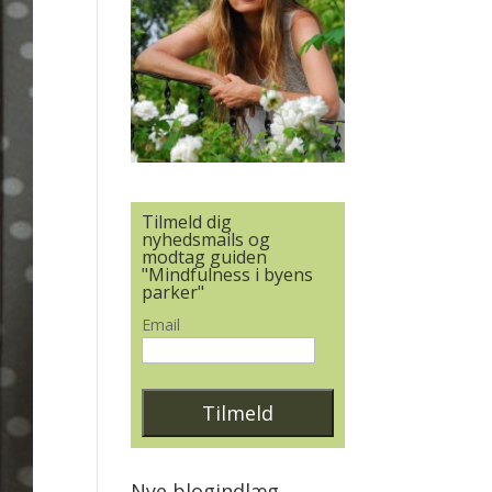
Tilmeld dig
nyhedsmails og
modtag guiden
"Mindfulness i byens
parker"
Email
Nye blogindlæg