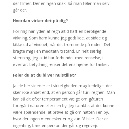
der filmer. Der er ingen snak. Så man føler man selv
går der.
Hvordan virker det på dig?
For mig har lyden af regn altid haft en beroligende
virkning. Som barn kunne jeg godt lide, at sidde og
kikke ud af vinduet, når det trommede på ruden. Det
bragte mig i en meditativ tilstand. En helt særlig
stemning, jeg altid har forbundet med renselse, i
øverført betydning renser det ens hjerne for tanker.
Føler du at du bliver nulstillet?
Ja. de her videoer er i virkeligheden møg kedelige, der
sker ikke andet end, at en person går tur i regnen. Man
kan så alt efter temperament vælge om gåturen
foregår i naturen eller i en by. Jeg tænkte, at det kunne
være spændende, at prøve at gå om natten i en by,
hvor der ingen mennesker er og kun få biler. Der er
ingenting, bare en person der går og regnvejr.