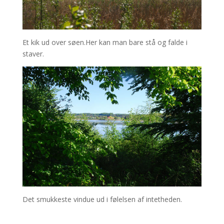
Et kik ud over søen.Her kan man bare stå og falde i
staver.
Det smukkeste vindue ud i følelsen af intetheden.