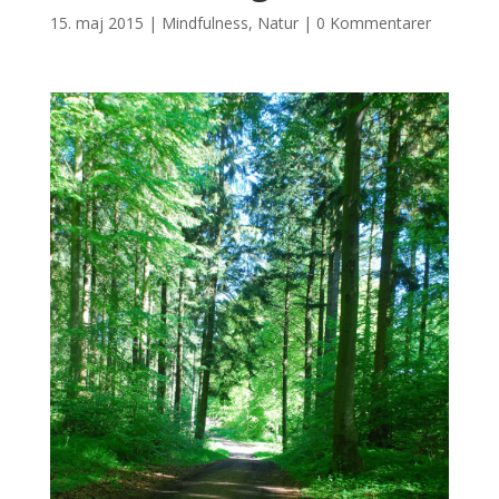
15. maj 2015
|
Mindfulness
,
Natur
|
0 Kommentarer