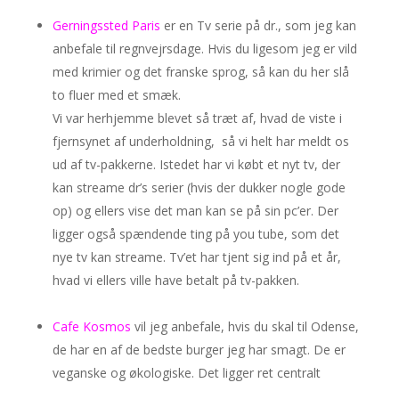
Gerningssted Paris
er en Tv serie på dr., som jeg kan
anbefale til regnvejrsdage. Hvis du ligesom jeg er vild
med krimier og det franske sprog, så kan du her slå
to fluer med et smæk.
Vi var herhjemme blevet så træt af, hvad de viste i
fjernsynet af underholdning, så vi helt har meldt os
ud af tv-pakkerne. Istedet har vi købt et nyt tv, der
kan streame dr’s serier (hvis der dukker nogle gode
op) og ellers vise det man kan se på sin pc’er. Der
ligger også spændende ting på you tube, som det
nye tv kan streame. Tv’et har tjent sig ind på et år,
hvad vi ellers ville have betalt på tv-pakken.
Cafe Kosmos
vil jeg anbefale, hvis du skal til Odense,
de har en af de bedste burger jeg har smagt. De er
veganske og økologiske. Det ligger ret centralt