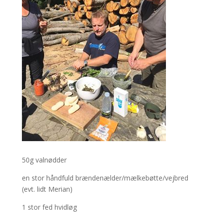
50g valnødder
en stor håndfuld brændenælder/mælkebøtte/vejbred
(evt. lidt Merian)
1 stor fed hvidløg