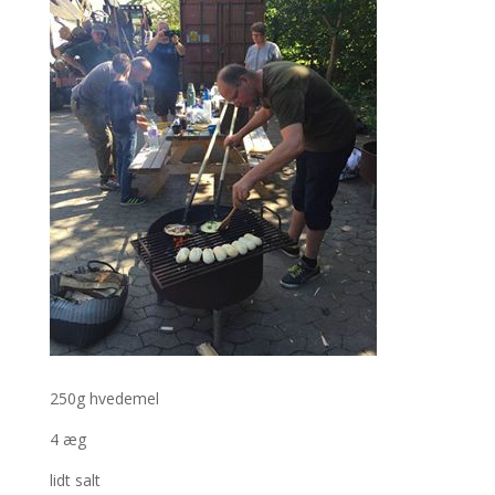
250g hvedemel
4 æg
lidt salt