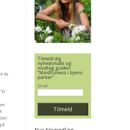
Tilmeld dig
nyhedsmails og
modtag guiden
"Mindfulness i byens
nd de
parker"
Email
 “Er
gen
ak
sten
 på
Nye blogindlæg