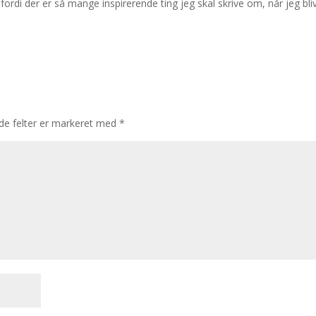
fordi der er så mange inspirerende ting jeg skal skrive om, når jeg bli
e felter er markeret med
*