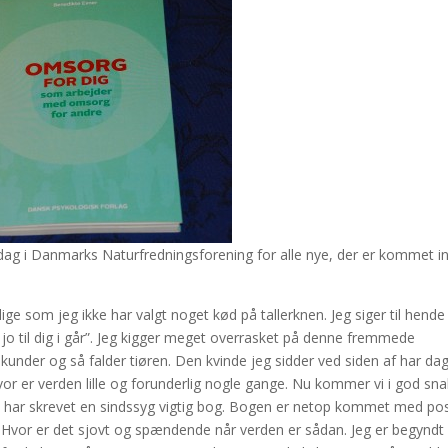
o dag i Danmarks Naturfredningsforening for alle nye, der er kommet i
 lige som jeg ikke har valgt noget kød på tallerknen. Jeg siger til hende
 jo til dig i går”. Jeg kigger meget overrasket på denne fremmede
kunder og så falder tiøren. Den kvinde jeg sidder ved siden af har da
hvor er verden lille og forunderlig nogle gange. Nu kommer vi i god sn
kte har skrevet en sindssyg vigtig bog. Bogen er netop kommet med po
. Hvor er det sjovt og spændende når verden er sådan. Jeg er begyndt