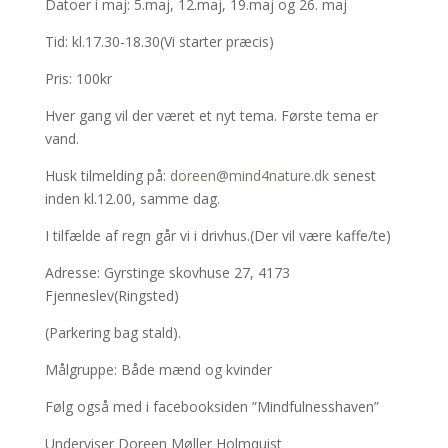
Datoer i maj: 5.maj, 12.maj, 19.maj og 26. maj
Tid: kl.17.30-18.30(Vi starter præcis)
Pris: 100kr
Hver gang vil der været et nyt tema. Første tema er
vand.
Husk tilmelding på:
doreen@mind4nature.dk
senest
inden kl.12.00, samme dag.
I tilfælde af regn går vi i drivhus.(Der vil være kaffe/te)
Adresse: Gyrstinge skovhuse 27, 4173
Fjenneslev(Ringsted)
(Parkering bag stald).
Målgruppe: Både mænd og kvinder
Følg også med i facebooksiden ”Mindfulnesshaven”
Underviser Doreen Møller Holmquist