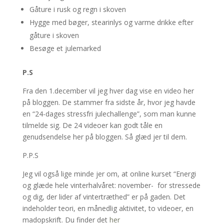
Gåture i rusk og regn i skoven
Hygge med bøger, stearinlys og varme drikke efter
gåture i skoven
Besøge et julemarked
P.S
Fra den 1.december vil jeg hver dag vise en video her
på bloggen. De stammer fra sidste år, hvor jeg havde
en “24-dages stressfri julechallenge”, som man kunne
tilmelde sig. De 24 videoer kan godt tåle en
genudsendelse her på bloggen. Så glæd jer til dem.
P.P.S
Jeg vil også lige minde jer om, at online kurset “Energi
og glæde hele vinterhalvåret: november- for stressede
og dig, der lider af vintertræthed” er på gaden. Det
indeholder teori, en månedlig aktivitet, to videoer, en
madopskrift. Du finder det
her