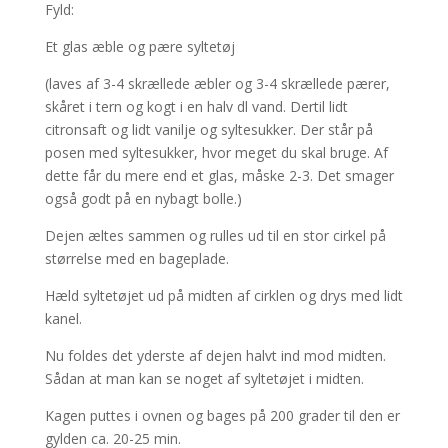
Fyld:
Et glas æble og pære syltetøj
(laves af 3-4 skrællede æbler og 3-4 skrællede pærer,
skåret i tern og kogt i en halv dl vand. Dertil lidt
citronsaft og lidt vanilje og syltesukker. Der står på
posen med syltesukker, hvor meget du skal bruge. Af
dette får du mere end et glas, måske 2-3. Det smager
også godt på en nybagt bolle.)
Dejen æltes sammen og rulles ud til en stor cirkel på
størrelse med en bageplade.
Hæld syltetøjet ud på midten af cirklen og drys med lidt
kanel.
Nu foldes det yderste af dejen halvt ind mod midten.
Sådan at man kan se noget af syltetøjet i midten.
Kagen puttes i ovnen og bages på 200 grader til den er
gylden ca. 20-25 min.