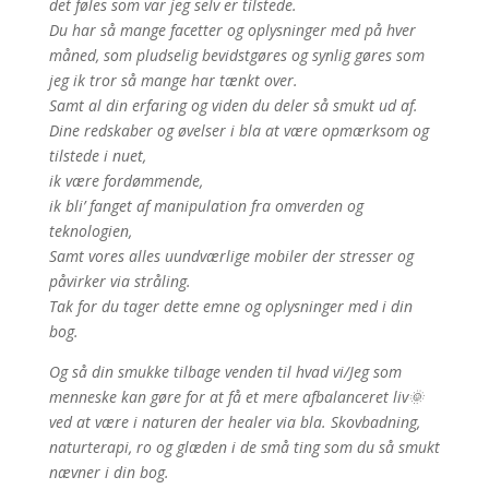
det føles som var jeg selv er tilstede.
Du har så mange facetter og oplysninger med på hver
måned, som pludselig bevidstgøres og synlig gøres som
jeg ik tror så mange har tænkt over.
Samt al din erfaring og viden du deler så smukt ud af.
Dine redskaber og øvelser i bla at være opmærksom og
tilstede i nuet,
ik være fordømmende,
ik bli’ fanget af manipulation fra omverden og
teknologien,
Samt vores alles uundværlige mobiler der stresser og
påvirker via stråling.
Tak for du tager dette emne og oplysninger med i din
bog.
Og så din smukke tilbage venden til hvad vi/Jeg som
menneske kan gøre for at få et mere afbalanceret liv🌞
ved at være i naturen der healer via bla. Skovbadning,
naturterapi, ro og glæden i de små ting som du så smukt
nævner i din bog.