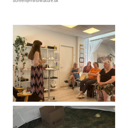
doreen@mind4nature.dk