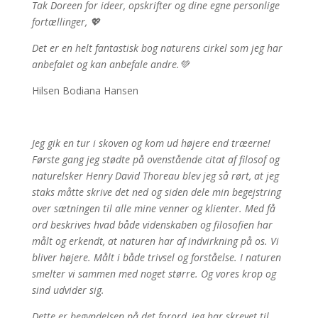
Tak Doreen for ideer, opskrifter og dine egne personlige
fortællinger, 💖
Det er en helt fantastisk bog naturens cirkel som jeg har
anbefalet og kan anbefale andre.💚
Hilsen Bodiana Hansen
Jeg gik en tur i skoven og kom ud højere end træerne!
Første gang jeg stødte på ovenstående citat af filosof og
naturelsker Henry David Thoreau blev jeg så rørt, at jeg
staks måtte skrive det ned og siden dele min begejstring
over sætningen til alle mine venner og klienter. Med få
ord beskrives hvad både videnskaben og filosofien har
målt og erkendt, at naturen har af indvirkning på os. Vi
bliver højere. Målt i både trivsel og forståelse. I naturen
smelter vi sammen med noget større. Og vores krop og
sind udvider sig.
Dette er begyndelsen på det forord, jeg har skrevet til