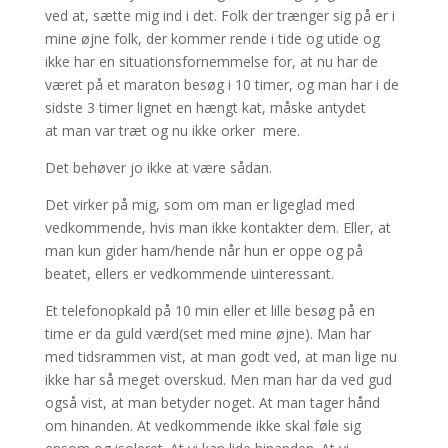
ved at, sætte mig ind i det. Folk der trænger sig på er i
mine øjne folk, der kommer rende i tide og utide og
ikke har en situationsfornemmelse for, at nu har de
været på et maraton besøg i 10 timer, og man har i de
sidste 3 timer lignet en hængt kat, måske antydet
at man var træt og nu ikke orker mere.
Det behøver jo ikke at være sådan.
Det virker på mig, som om man er ligeglad med
vedkommende, hvis man ikke kontakter dem. Eller, at
man kun gider ham/hende når hun er oppe og på
beatet, ellers er vedkommende uinteressant.
Et telefonopkald på 10 min eller et lille besøg på en
time er da guld værd(set med mine øjne). Man har
med tidsrammen vist, at man godt ved, at man lige nu
ikke har så meget overskud. Men man har da ved gud
også vist, at man betyder noget. At man tager hånd
om hinanden. At vedkommende ikke skal føle sig