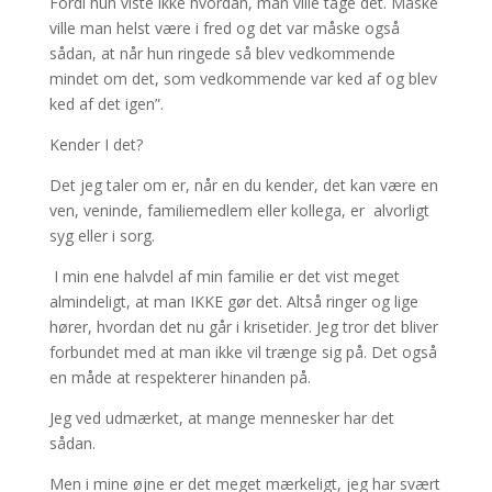
Fordi hun viste ikke hvordan, man ville tage det. Måske
ville man helst være i fred og det var måske også
sådan, at når hun ringede så blev vedkommende
mindet om det, som vedkommende var ked af og blev
ked af det igen”.
Kender I det?
Det jeg taler om er, når en du kender, det kan være en
ven, veninde, familiemedlem eller kollega, er alvorligt
syg eller i sorg.
I min ene halvdel af min familie er det vist meget
almindeligt, at man IKKE gør det. Altså ringer og lige
hører, hvordan det nu går i krisetider. Jeg tror det bliver
forbundet med at man ikke vil trænge sig på. Det også
en måde at respekterer hinanden på.
Jeg ved udmærket, at mange mennesker har det
sådan.
Men i mine øjne er det meget mærkeligt, jeg har svært