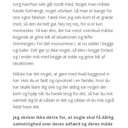
sorg han/hun selv går rundt med. Noget man måske
havde fortrængt, noget uforløst. Så man er bange for
sine egne følelser. Tænk hvis jeg selv kom til at græde
med, så den da helt gal. Nej nej nej, for vi er kun
mennesker. Så kan den, der har mest overskud måske
begynde at grine lidt af situationen og løfte
stemningen. For det morsomme i, at nu sidder i begge
og tuder. Det gør jo ikke noget, så blev i begge forløst
og I ender nok med begge at sidde og grine lidt af
situationen.
Måske har det noget, at gøre med hvad baggrund vi
har. Hvis du er født og opvokset i en familie, hvor du
har skulle klare dig selv og der aldrig var nogen der
kom og hjalp når du havde brug for det, så har du nok
vænnet dig til at sådan er det og sådan vil du nok også
helst have det.
Jeg skriver ikke dette for, at nogle skal få dårlig
samvittighed over deres adfærd og deres måde