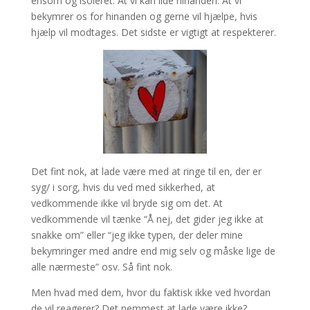
ensom og isoleret. At vi kan lide hinanden. At vi
bekymrer os for hinanden og gerne vil hjælpe, hvis
hjælp vil modtages. Det sidste er vigtigt at respekterer.
Det fint nok, at lade være med at ringe til en, der er
syg/ i sorg, hvis du ved med sikkerhed, at
vedkommende ikke vil bryde sig om det. At
vedkommende vil tænke “Å nej, det gider jeg ikke at
snakke om” eller “jeg ikke typen, der deler mine
bekymringer med andre end mig selv og måske lige de
alle nærmeste” osv. Så fint nok.
Men hvad med dem, hvor du faktisk ikke ved hvordan
de vil reagerer? Det nemmest at lade være ikke?