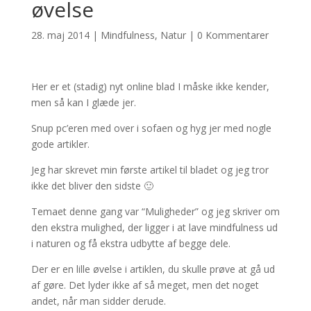
øvelse
28. maj 2014
|
Mindfulness
,
Natur
|
0 Kommentarer
Her er et (stadig) nyt online blad I måske ikke kender,
men så kan I glæde jer.
Snup pc’eren med over i sofaen og hyg jer med nogle
gode artikler.
Jeg har skrevet min første artikel til bladet og jeg tror
ikke det bliver den sidste 🙂
Temaet denne gang var “Muligheder” og jeg skriver om
den ekstra mulighed, der ligger i at lave mindfulness ud
i naturen og få ekstra udbytte af begge dele.
Der er en lille øvelse i artiklen, du skulle prøve at gå ud
af gøre. Det lyder ikke af så meget, men det noget
andet, når man sidder derude.