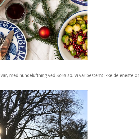
r var, med hundeluftning ved Sorø sø. Vi var bestemt ikke de eneste o