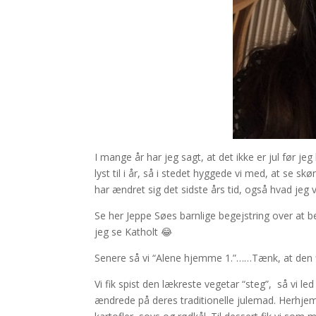
I mange år har jeg sagt, at det ikke er jul før je
lyst til i år, så i stedet hyggede vi med, at se s
har ændret sig det sidste års tid, også hvad jeg vi
Se her Jeppe Søes barnlige begejstring over at
jeg se Katholt 😂
Senere så vi “Alene hjemme 1.”……Tænk, at den f
Vi fik spist den lækreste vegetar “steg”,
så vi le
ændrede på deres traditionelle julemad. Herhjemm