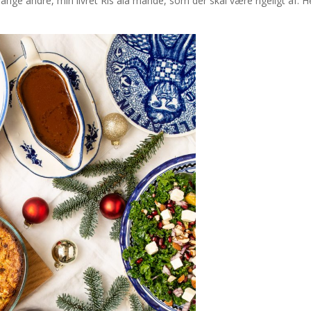
mange andre, min livret Ris ala mande, som der skal være rigeligt af. H