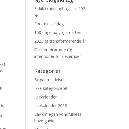
Et kik i min dagbog slut 2024
💫
Forkælelsesdag
100 dage på yogamåtten
2023 et transformerende år
Ønsker, drømme og
intentioner for december
ikke
Kategorier
ier
Boganmeldelser
l
Ikke kategoriseret
Julekalender
e.
Julekalender 2018
Lav din egen Mindfulness
an
have guide