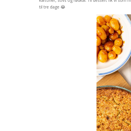
kartofler, sovs og rødkål. Til dessert fik vi som 
til tre dage 😂