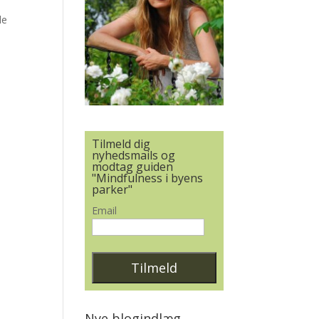
le
Tilmeld dig
nyhedsmails og
modtag guiden
"Mindfulness i byens
parker"
Email
Nye blogindlæg