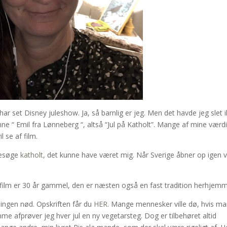
g har set Disney juleshow. Ja, så barnlig er jeg. Men det havde jeg slet 
kønne “ Emil fra Lønneberg “, altså “Jul på Katholt”. Mange af mine værd
l se af film.
 besøge
katholt
, det kunne have været mig. Når Sverige åbner op igen vi
ilm er 30 år gammel, den er næsten også en fast tradition herhjemm
d ingen nød. Opskriften får du
HER
. Mange mennesker ville dø, hvis m
e afprøver jeg hver jul en ny vegetarsteg. Dog er tilbehøret altid