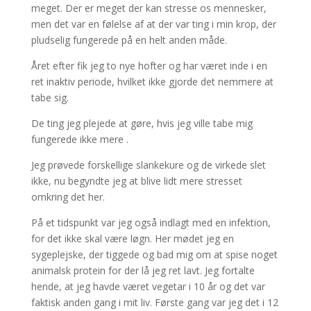
meget. Der er meget der kan stresse os mennesker,
men det var en følelse af at der var ting i min krop, der
pludselig fungerede på en helt anden måde.
Året efter fik jeg to nye hofter og har været inde i en
ret inaktiv periode, hvilket ikke gjorde det nemmere at
tabe sig.
De ting jeg plejede at gøre, hvis jeg ville tabe mig
fungerede ikke mere .
Jeg prøvede forskellige slankekure og de virkede slet
ikke, nu begyndte jeg at blive lidt mere stresset
omkring det her.
På et tidspunkt var jeg også indlagt med en infektion,
for det ikke skal være løgn. Her mødet jeg en
sygeplejske, der tiggede og bad mig om at spise noget
animalsk protein for der lå jeg ret lavt. Jeg fortalte
hende, at jeg havde været vegetar i 10 år og det var
faktisk anden gang i mit liv. Første gang var jeg det i 12