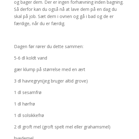
og bager dem. Der er ingen forhævning inden bagning.
Så derfor kan du også nå at lave dem på en dag du
skal på job. Sæt dem i ovnen og gå i bad og de er
færdige, når du er færdig.
Dagen før rører du dette sammen:
5-6 dl koldt vand
gær klump på størrelse med en ært
3 dl havregryn(jeg bruger altid grove)
1 dl sesamfrø
1 dl hørfrø
1 dl solsikkefrø
2 dl groft mel (groft spelt mel eller grahamsmel)
hvedemel