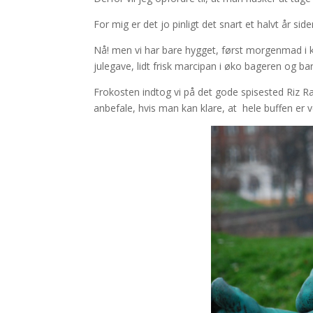
For mig er det jo pinligt det snart et halvt år s
Nå! men vi har bare hygget, først morgenmad i k
julegave, lidt frisk marcipan i øko bageren og b
Frokosten indtog vi på det gode spisested Riz 
anbefale, hvis man kan klare, at hele buffen er 