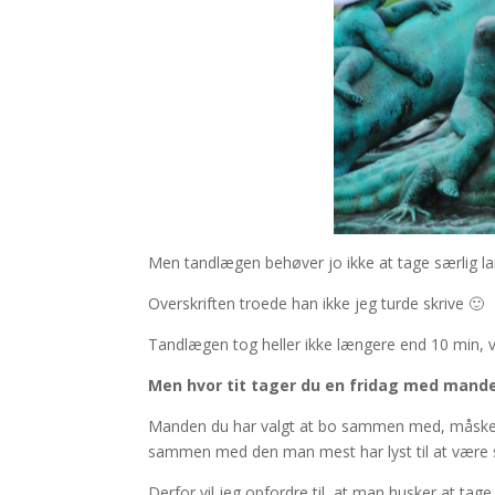
Men tandlægen behøver jo ikke at tage særlig l
Overskriften troede han ikke jeg turde skrive 🙂
Tandlægen tog heller ikke længere end 10 min, vil
Men hvor tit tager du en fridag med mand
Manden du har valgt at bo sammen med, måske gi
sammen med den man mest har lyst til at være 
Derfor vil jeg opfordre til, at man husker at ta