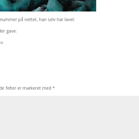
e nummer på nettet, han selv har lavet:
der gave:
Eo
e felter er markeret med
*