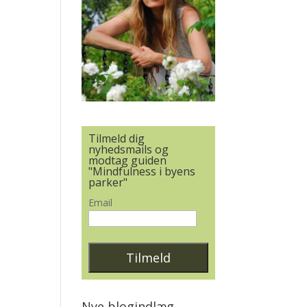
Tilmeld dig
nyhedsmails og
modtag guiden
"Mindfulness i byens
parker"
Email
Nye blogindlæg