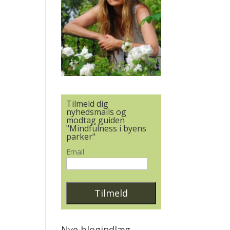
Tilmeld dig
nyhedsmails og
modtag guiden
"Mindfulness i byens
parker"
Email
Nye blogindlæg