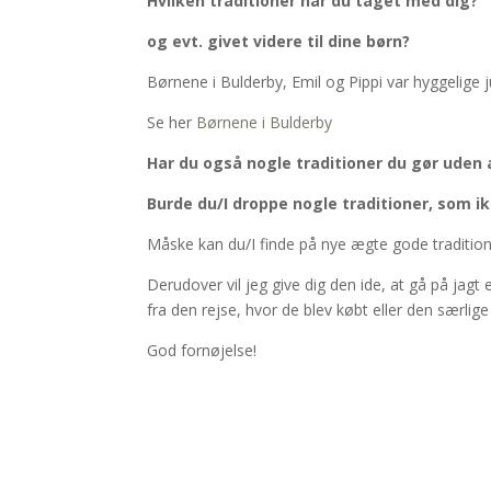
Hvilken traditioner har du taget med dig?
og evt. givet videre til dine børn?
Børnene i Bulderby, Emil og Pippi var hyggelige 
Se her
Børnene i Bulderby
Har du også nogle traditioner du gør uden 
Burde du/I droppe nogle traditioner, som i
Måske kan du/I finde på nye ægte gode traditioner
Derudover vil jeg give dig den ide, at gå på jagt 
fra den rejse, hvor de blev købt eller den særlige
God fornøjelse!