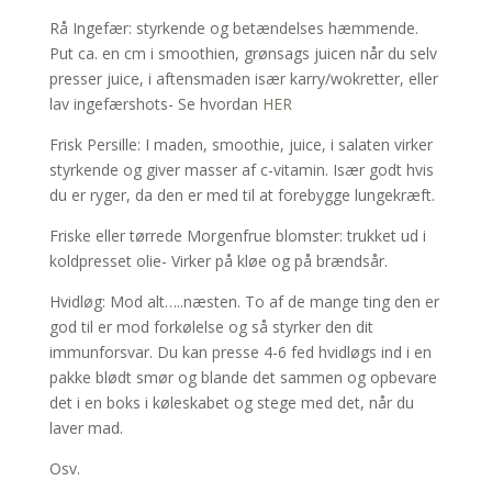
Rå Ingefær: styrkende og betændelses hæmmende.
Put ca. en cm i smoothien, grønsags juicen når du selv
presser juice, i aftensmaden især karry/wokretter, eller
lav ingefærshots- Se hvordan
HER
Frisk Persille: I maden, smoothie, juice, i salaten virker
styrkende og giver masser af c-vitamin. Især godt hvis
du er ryger, da den er med til at forebygge lungekræft.
Friske eller tørrede Morgenfrue blomster: trukket ud i
koldpresset olie- Virker på kløe og på brændsår.
Hvidløg: Mod alt…..næsten. To af de mange ting den er
god til er mod forkølelse og så styrker den dit
immunforsvar. Du kan presse 4-6 fed hvidløgs ind i en
pakke blødt smør og blande det sammen og opbevare
det i en boks i køleskabet og stege med det, når du
laver mad.
Osv.