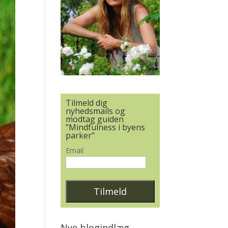
Tilmeld dig
nyhedsmails og
modtag guiden
"Mindfulness i byens
parker"
Email
Nye blogindlæg