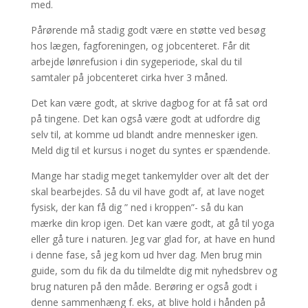
med.
Pårørende må stadig godt være en støtte ved besøg
hos lægen, fagforeningen, og jobcenteret. Får dit
arbejde lønrefusion i din sygeperiode, skal du til
samtaler på jobcenteret cirka hver 3 måned.
Det kan være godt, at skrive dagbog for at få sat ord
på tingene. Det kan også være godt at udfordre dig
selv til, at komme ud blandt andre mennesker igen.
Meld dig til et kursus i noget du syntes er spændende.
Mange har stadig meget tankemylder over alt det der
skal bearbejdes. Så du vil have godt af, at lave noget
fysisk, der kan få dig ” ned i kroppen”- så du kan
mærke din krop igen. Det kan være godt, at gå til yoga
eller gå ture i naturen. Jeg var glad for, at have en hund
i denne fase, så jeg kom ud hver dag. Men brug min
guide, som du fik da du tilmeldte dig mit nyhedsbrev og
brug naturen på den måde. Berøring er også godt i
denne sammenhæng f. eks, at blive hold i hånden på