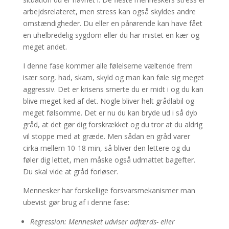
arbejdsrelateret, men stress kan også skyldes andre
omstændigheder. Du eller en pårørende kan have fået
en uhelbredelig sygdom eller du har mistet en kær og
meget andet.
I denne fase kommer alle følelserne væltende frem
især sorg, had, skam, skyld og man kan føle sig meget
aggressiv. Det er krisens smerte du er midt i og du kan
blive meget ked af det. Nogle bliver helt grådlabil og
meget følsomme. Det er nu du kan bryde ud i så dyb
gråd, at det gør dig forskrækket og du tror at du aldrig
vil stoppe med at græde. Men sådan en gråd varer
cirka mellem 10-18 min, så bliver den lettere og du
føler dig lettet, men måske også udmattet bagefter.
Du skal vide at gråd forløser.
Mennesker har forskellige forsvarsmekanismer man
ubevist gør brug af i denne fase:
Regression
: Mennesket udviser adfærds- eller