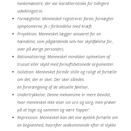
tankemønstre, der var karakteristiske for tidligere
udviklingstrin.
Fornægtelse
: Mennesket registrerer faren, fornægter
symptomerne, fx i forbindelse med kræft.
Projektion
: Mennesket lægger ansvaret for en
hændelse, som pågældende selv har skyldfølelse for,
over på øvrige person(er).
Rationalisering
: Mennesket mindsker oplevelsen af
trussel eller skyld med fornuftsbetonede argumenter.
Isolation
: Mennesket formår stille og roligt at fortælle
om det, der er sket. Der sker således
en forvrængning af de aktuelle følelser.
Undertrykkelse
: Denne mekanisme er mere bevidst,
hvor mennesket ikke viser sin uro og sorg, men prøver
på at tage sig sammen og være ‘tapper’.
Repression
: Mennesket kan det ene øjeblik fortælle om
en begivenhed, hvorefter vedkommende efter et stykke