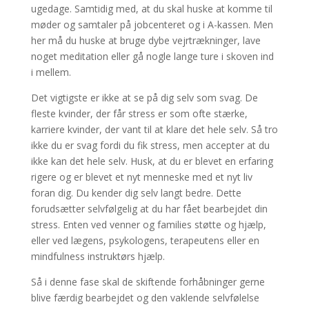
ugedage. Samtidig med, at du skal huske at komme til
møder og samtaler på jobcenteret og i A-kassen. Men
her må du huske at bruge dybe vejrtrækninger, lave
noget meditation eller gå nogle lange ture i skoven ind
i mellem.
Det vigtigste er ikke at se på dig selv som svag. De
fleste kvinder, der får stress er som ofte stærke,
karriere kvinder, der vant til at klare det hele selv. Så tro
ikke du er svag fordi du fik stress, men accepter at du
ikke kan det hele selv. Husk, at du er blevet en erfaring
rigere og er blevet et nyt menneske med et nyt liv
foran dig. Du kender dig selv langt bedre. Dette
forudsætter selvfølgelig at du har fået bearbejdet din
stress. Enten ved venner og families støtte og hjælp,
eller ved lægens, psykologens, terapeutens eller en
mindfulness instruktørs hjælp.
Så i denne fase skal de skiftende forhåbninger gerne
blive færdig bearbejdet og den vaklende selvfølelse