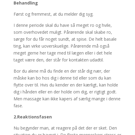
Behandling
Først og fremmest, at du melder dig syg.
I denne periode skal du have så meget ro og hvile,
som overhovedet muligt. Pårørende skal skabe ro,
sørge for du får noget sundt, at spise. De helt basale
ting, kan virke uoverskuelige. Pårørende må også
meget gerne her tage med til lægen eller i det hele
taget være den, der står for kontakten udadtil.
Bor du alene må du finde en der står dig nær, der
måske kan bo hos dig i denne tid eller som du kan
flytte over til. Hvis du kender en der kærligt, kan holde
dig i hånden eller en der holde om dig, er rigtigt godt.
Men massage kan ikke kapers af særlig mange i denne
fase.
2.Reaktionsfasen
Nu begynder man, at reagere på det der er sket. Den
situation du er havnet i. De fleste menneskers stress er