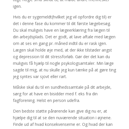
igen.
Hvis du er sygemeldt(hvilket jeg vil opfordre dig til) er
det i denne fase du kommer til dit første lægebesøg.
Du skal muligvis have en lægeerklæring fra lægen til
din arbejdsplads. Det er godt, at lave aftale med lægen
om at ses en gang pr. måned indtil du er rask igen.
Lægen skal holde øje med, at der ikke tilstøder angst
og depression til dit stressforløb. Gør der det kan du
muligvis få hjælp til nogle psykologsamtaler. Min læge
sagde til mig, at nu skulle jeg kun tænke på at gøre ting
jeg syntes var sjovt eller rart.
Måske skal du til en sundhedssamtale på dit arbejde,
sørg for at have en bisidder med f. eks fra din
fagforening. Helst en person udefra.
Den bedste støtte pårørende kan give dig nu er, at
hjælpe dig til at se den nuværende situation i øjnene.
Finde ud af hvad konsekvenserne er. Og hvad der kan