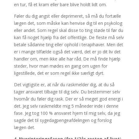
en tur, få et kram eller bare blive holdt lidt om.
Føler du dig angst eller deprimeret, så må du fortælle
lægen det, som måske kan henvise dig til en psykolog
eller andet. Som regel skal disse to ting støde til før du
kan få noget hjælp fra det offentlige. De fleste må selv
betale sådanne ting eller ophold i terapihaver. Men det
er i mange tilfælde også det værd, det er jo dit liv det
handler om, men ikke alle har råd. De må finde hjælp
steder, hvor man mødes en gang om ugen for
ligestillede, det er som regel ikke særligt dyrt.
Det vigtigste er, at når du raskmelder dig, at du så
tager ansvaret tilbage til dig selv. Du bestemmer selv
hvornår du føler dig rask. Der er så meget god energi i
det. Jeg selv raskmeldte mig 5 måneder inde i denne
fase. Jeg tog 100 % ansvaret hjem til mig selv, da jeg
sagde det til sygedagpengeafdelingen og forslog
lægen det.
4. Nyorinteringsfasen (fra 1/2år-resten af livet
)