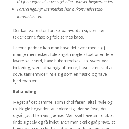
tid fornægter at have sagt eller oplevet begivenheden.
Fortrængning
: Mennesket har hukommelsestab,
lammelser, etc.
Der kan være stor forskel på hvordan vi, som køn
takler denne fase og følelsernes kaos.
I denne periode kan man have det svær med støj,
mange mennesker, føle angst i nogle situationer, føle
lavere selvværd, have hukommelses tab, svært ved
indlæring, være afhængig af andre, have svært ved at
sove, tankemylder, føle sig som en fiasko og have
hjertebanken.
Behandling
Meget af det samme, som i chokfasen, altså hvile og
ro. Nogle begynder, at isolere sig i denne fase, det
også godt til en vis grænse. Man skal have sin ro til, at
finde sig selv og få hvilet. Men man skal også prøve, at
tage nogle små skridt til, at møde andre mennesker