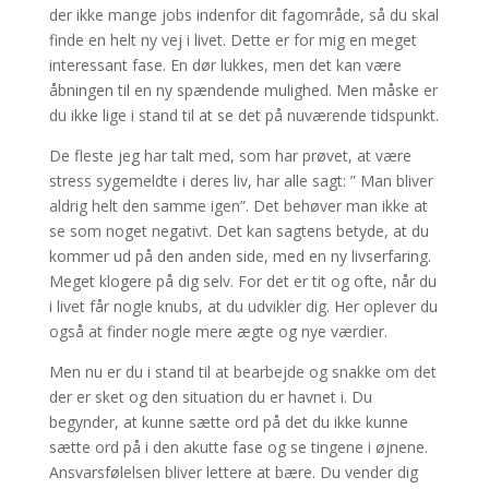
der ikke mange jobs indenfor dit fagområde, så du skal
finde en helt ny vej i livet. Dette er for mig en meget
interessant fase. En dør lukkes, men det kan være
åbningen til en ny spændende mulighed. Men måske er
du ikke lige i stand til at se det på nuværende tidspunkt.
De fleste jeg har talt med, som har prøvet, at være
stress sygemeldte i deres liv, har alle sagt: ” Man bliver
aldrig helt den samme igen”. Det behøver man ikke at
se som noget negativt. Det kan sagtens betyde, at du
kommer ud på den anden side, med en ny livserfaring.
Meget klogere på dig selv. For det er tit og ofte, når du
i livet får nogle knubs, at du udvikler dig. Her oplever du
også at finder nogle mere ægte og nye værdier.
Men nu er du i stand til at bearbejde og snakke om det
der er sket og den situation du er havnet i. Du
begynder, at kunne sætte ord på det du ikke kunne
sætte ord på i den akutte fase og se tingene i øjnene.
Ansvarsfølelsen bliver lettere at bære. Du vender dig