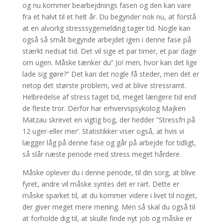
og nu kommer bearbejdnings fasen og den kan vare
fra et halvt til et helt år. Du begynder nok nu, at forstå
at en alvorlig stresssygemelding tager tid. Nogle kan
også så småt begynde arbejdet igen i denne fase på
stærkt nedsat tid. Det vil sige et par timer, et par dage
om ugen. Måske tænker du” Jo! men, hvor kan det lige
lade sig gøre?” Det kan det nogle få steder, men det er
netop det største problem, ved at blive stressramt.
Helbredelse af stress taget tid, meget længere tid end
de fleste tror. Derfor har erhvervspsykolog Majken
Matzau skrevet en vigtig bog, der hedder ”Stressfri på
12 uger-eller mer’. Statistikker viser også, at hvis vi
lægger låg på denne fase og går på arbejde for tidligt,
så slår næste periode med stress meget hårdere.
Måske oplever du i denne periode, til din sorg, at blive
fyret, andre vil måske syntes det er rart. Dette er
måske sparket til, at du kommer videre i livet til noget,
der giver meget mere mening. Men så skal du også til
at forholde dig til, at skulle finde nyt job og måske er